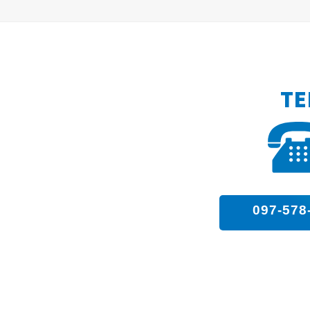
TE
097-578