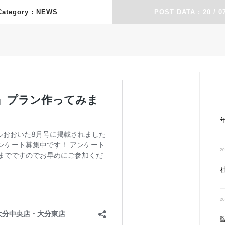
Category :
POST DATA : 20 / 07
20
20