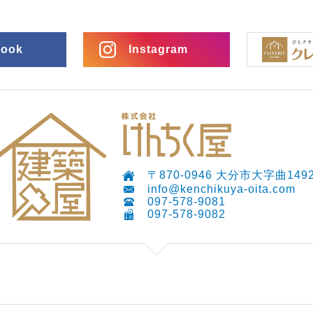
book
Instagram
〒870-0946 大分市大字曲1492
info@kenchikuya-oita.com
097-578-9081
097-578-9082