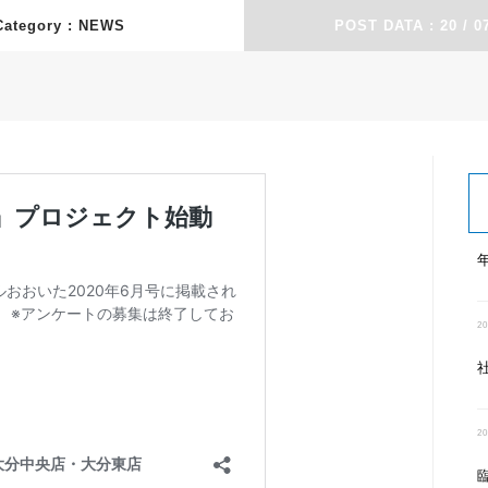
Category :
POST DATA : 20 / 07
20
20