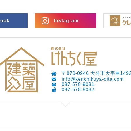
book
Instagram
〒870-0946 大分市大字曲1492
info@kenchikuya-oita.com
097-578-9081
097-578-9082