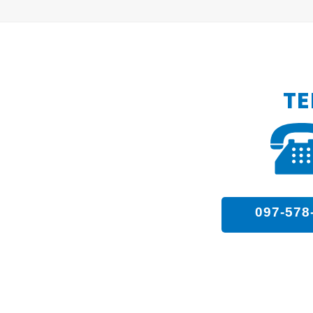
TE
097-578