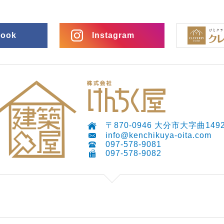
book
Instagram
〒870-0946 大分市大字曲1492
info@kenchikuya-oita.com
097-578-9081
097-578-9082