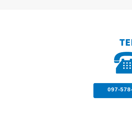
TE
097-578