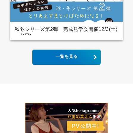
ので、キッチン用の家電を横一列にきれいに並べられ
ます。 パントリーも十分に幅をとっていて大容量の収
納が可能！ リビングから死角になるところに上手に配
置しています。 &ensp […]
秋冬シリーズ第2弾 完成見学会開催12/3(土)
～4(日)
2世帯住宅の完成見学会 クレバリーホーム完成見学
一覧を見る
会！ 12月3日(土)4日(日) ■会場：大分県大分市宮河内
ご予約いただいた方には、現地地図をメールまたは郵
送いたします。 ▼ ご来場で人気のＬOGOSグッズを
プレゼント！ ファイナンスシャルプランナーによる資
金計画のご相談も実施。 お手本どころ！！ キッチン
木目の下がり天井があるキッチンはデザインと収納力
にこだわり、憧れのアイランドキッチンに そして、背
面収納は通常W1800のところW2700にし、引き出しが
一列分多い仕様になっています ダイニング スタイリ
ッシュなキッチンから見えるダイニングにはＷ2600の
壁面収納があり 洗練された3枚引き違いの内装建具が
空間をひきしめてくれます インナーガレージ 家族の
趣味のバイクは専用のインナーガレージを設け、リビ