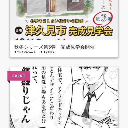
秋冬シリーズ第3弾 完成見学会開催
12/10(土)～11(日)
インナーガレージがある家 完成見学会のお知らせ
クレバリーホーム完成見学会！ 12月10日(土)11日
(日) ■会場：大分県津久見市 ご予約いただいた方に
は、現地地図をメールまたは郵送いたします。 ▼ ご
来場で人気のＬOGOSグッズをプレゼント！ ファイナ
ンスシャルプランナーによる資金計画のご相談も実
施。 お手本どころ！！ 玄関 玄関を上がってすぐのと
ころに手洗器を設置しているので、とても衛生的。 1.5
帖あるSCLは三輪車やベビーカーなどおける広さなの
でファミリー層に嬉しいです。 キッチン キッチン背
面のカップボードの横に造作カウンターを設けている