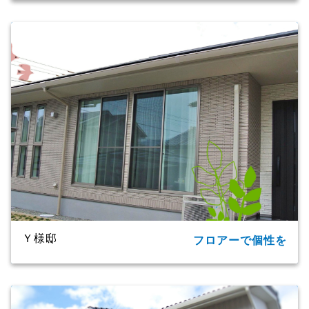
所在地
大分市
家族構成
単世帯
延床面積
124.20㎡(37.57坪)
商品名
CXシリーズ
竣工年月
2019年
工法・構造
プレミアム・ハイブリッド構法
Ｙ様邸
フロアーで個性を
所在地
大分市
家族構成
2世帯