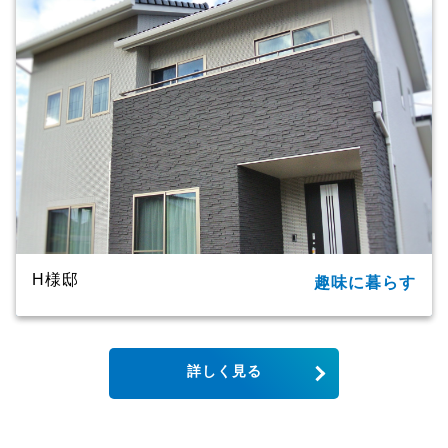
延床面積
91.09㎡（27.55坪）
商品名
ＣＸシリーズ
竣工年月
2020年
工法・構造
プレミアム・ハイブリッド工法
H様邸
趣味に暮らす
所在地
大分市
家族構成
単世帯
詳しく見る
延床面積
123.79㎡（37.44坪）
商品名
CXシリーズ
竣工年月
2019年