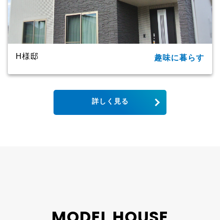
H様邸
趣味に暮らす
所在地
大分市
家族構成
単世帯
詳しく見る
延床面積
123.79㎡（37.44坪）
商品名
CXシリーズ
竣工年月
2019年
工法・構造
プレミアム・ハイブリッド構法
MODEL HOUSE