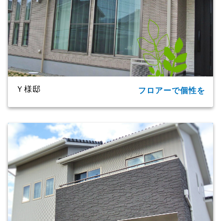
Ｙ様邸
フロアーで個性を
所在地
大分市
家族構成
2世帯
延床面積
91.09㎡（27.55坪）
商品名
ＣＸシリーズ
竣工年月
2020年
工法・構造
プレミアム・ハイブリッド工法