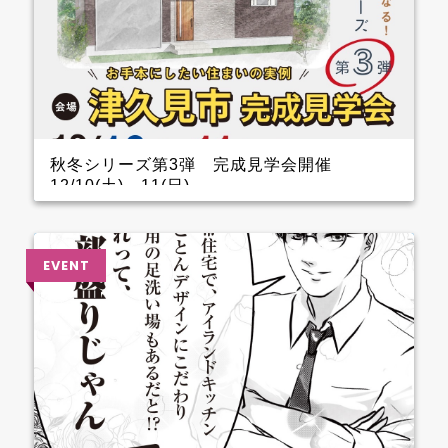
秋冬シリーズ第3弾 完成見学会開催
12/10(土)～11(日)
インナーガレージがある家 完成見学会のお知らせ
クレバリーホーム完成見学会！ 12月10日(土)11日
(日) ■会場：大分県津久見市 ご予約いただいた方に
は、現地地図をメールまたは郵送いたします。 ▼ ご
来場で人気のＬOGOSグッズをプレゼント！ ファイナ
ンスシャルプランナーによる資金計画のご相談も実
施。 お手本どころ！！ 玄関 玄関を上がってすぐのと
ころに手洗器を設置しているので、とても衛生的。 1.5
帖あるSCLは三輪車やベビーカーなどおける広さなの
でファミリー層に嬉しいです。 キッチン キッチン背
面のカップボードの横に造作カウンターを設けている