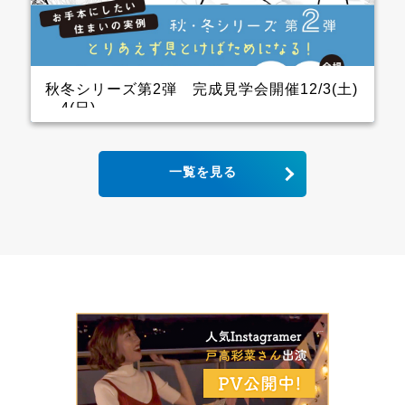
ので、キッチン用の家電を横一列にきれいに並べられ
ます。 パントリーも十分に幅をとっていて大容量の収
納が可能！ リビングから死角になるところに上手に配
置しています。 &ensp […]
秋冬シリーズ第2弾 完成見学会開催12/3(土)
～4(日)
2世帯住宅の完成見学会 クレバリーホーム完成見学
一覧を見る
会！ 12月3日(土)4日(日) ■会場：大分県大分市宮河内
ご予約いただいた方には、現地地図をメールまたは郵
送いたします。 ▼ ご来場で人気のＬOGOSグッズを
プレゼント！ ファイナンスシャルプランナーによる資
金計画のご相談も実施。 お手本どころ！！ キッチン
木目の下がり天井があるキッチンはデザインと収納力
にこだわり、憧れのアイランドキッチンに そして、背
面収納は通常W1800のところW2700にし、引き出しが
一列分多い仕様になっています ダイニング スタイリ
ッシュなキッチンから見えるダイニングにはＷ2600の
壁面収納があり 洗練された3枚引き違いの内装建具が
空間をひきしめてくれます インナーガレージ 家族の
趣味のバイクは専用のインナーガレージを設け、リビ