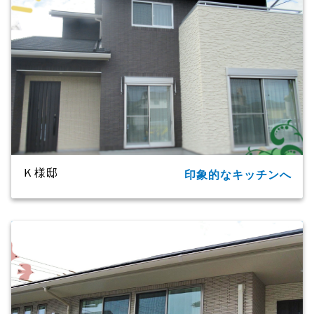
Ｋ様邸
印象的なキッチンへ
所在地
大分市
家族構成
単世帯
延床面積
124.20㎡(37.57坪)
商品名
CXシリーズ
竣工年月
2019年
工法・構造
プレミアム・ハイブリッド構法