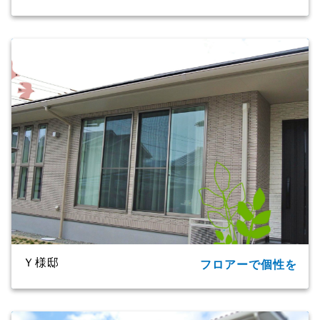
所在地
大分市
家族構成
単世帯
延床面積
124.20㎡(37.57坪)
商品名
CXシリーズ
竣工年月
2019年
工法・構造
プレミアム・ハイブリッド構法
Ｙ様邸
フロアーで個性を
所在地
大分市