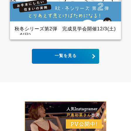
ので、キッチン用の家電を横一列にきれいに並べられ
ます。 パントリーも十分に幅をとっていて大容量の収
納が可能！ リビングから死角になるところに上手に配
置しています。 &ensp […]
秋冬シリーズ第2弾 完成見学会開催12/3(土)
～4(日)
2世帯住宅の完成見学会 クレバリーホーム完成見学
一覧を見る
会！ 12月3日(土)4日(日) ■会場：大分県大分市宮河内
ご予約いただいた方には、現地地図をメールまたは郵
送いたします。 ▼ ご来場で人気のＬOGOSグッズを
プレゼント！ ファイナンスシャルプランナーによる資
金計画のご相談も実施。 お手本どころ！！ キッチン
木目の下がり天井があるキッチンはデザインと収納力
にこだわり、憧れのアイランドキッチンに そして、背
面収納は通常W1800のところW2700にし、引き出しが
一列分多い仕様になっています ダイニング スタイリ
ッシュなキッチンから見えるダイニングにはＷ2600の
壁面収納があり 洗練された3枚引き違いの内装建具が
空間をひきしめてくれます インナーガレージ 家族の
趣味のバイクは専用のインナーガレージを設け、リビ