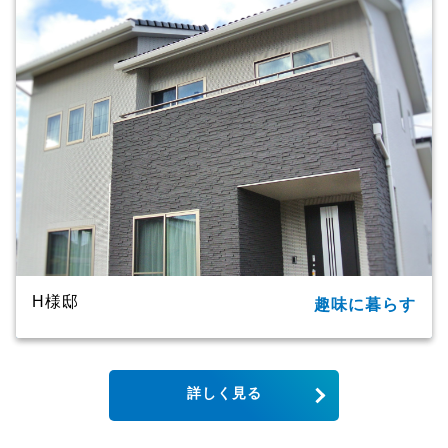
家族構成
2世帯
延床面積
91.09㎡（27.55坪）
商品名
ＣＸシリーズ
竣工年月
2020年
工法・構造
プレミアム・ハイブリッド工法
H様邸
趣味に暮らす
所在地
大分市
家族構成
単世帯
詳しく見る
延床面積
123.79㎡（37.44坪）
商品名
CXシリーズ