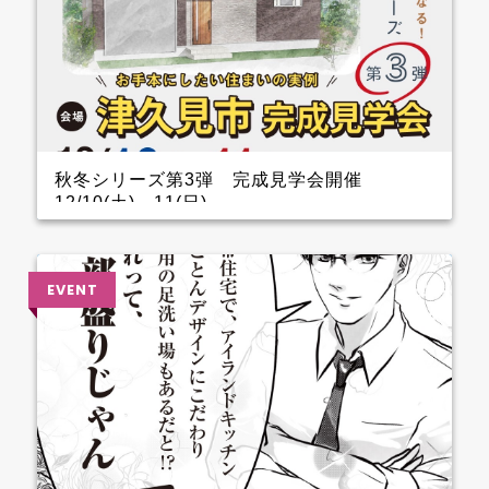
秋冬シリーズ第3弾 完成見学会開催
12/10(土)～11(日)
インナーガレージがある家 完成見学会のお知らせ
クレバリーホーム完成見学会！ 12月10日(土)11日
(日) ■会場：大分県津久見市 ご予約いただいた方に
は、現地地図をメールまたは郵送いたします。 ▼ ご
来場で人気のＬOGOSグッズをプレゼント！ ファイナ
ンスシャルプランナーによる資金計画のご相談も実
施。 お手本どころ！！ 玄関 玄関を上がってすぐのと
ころに手洗器を設置しているので、とても衛生的。 1.5
帖あるSCLは三輪車やベビーカーなどおける広さなの
でファミリー層に嬉しいです。 キッチン キッチン背
面のカップボードの横に造作カウンターを設けている