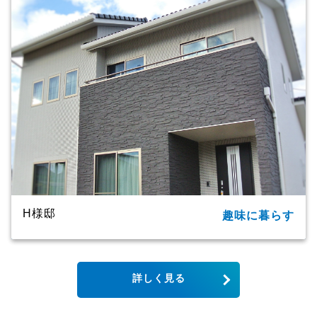
家族構成
2世帯
延床面積
91.09㎡（27.55坪）
商品名
ＣＸシリーズ
竣工年月
2020年
工法・構造
プレミアム・ハイブリッド工法
H様邸
趣味に暮らす
所在地
大分市
家族構成
単世帯
詳しく見る
延床面積
123.79㎡（37.44坪）
商品名
CXシリーズ