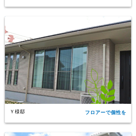
所在地
大分市
家族構成
単世帯
延床面積
124.20㎡(37.57坪)
商品名
CXシリーズ
竣工年月
2019年
工法・構造
プレミアム・ハイブリッド構法
Ｙ様邸
フロアーで個性を
所在地
大分市