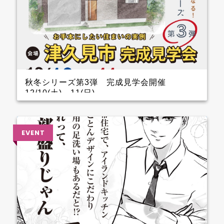
秋冬シリーズ第3弾 完成見学会開催
12/10(土)～11(日)
インナーガレージがある家 完成見学会のお知らせ
クレバリーホーム完成見学会！ 12月10日(土)11日
(日) ■会場：大分県津久見市 ご予約いただいた方に
は、現地地図をメールまたは郵送いたします。 ▼ ご
来場で人気のＬOGOSグッズをプレゼント！ ファイナ
ンスシャルプランナーによる資金計画のご相談も実
施。 お手本どころ！！ 玄関 玄関を上がってすぐのと
ころに手洗器を設置しているので、とても衛生的。 1.5
帖あるSCLは三輪車やベビーカーなどおける広さなの
でファミリー層に嬉しいです。 キッチン キッチン背
面のカップボードの横に造作カウンターを設けている