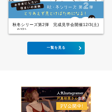
ので、キッチン用の家電を横一列にきれいに並べられ
ます。 パントリーも十分に幅をとっていて大容量の収
納が可能！ リビングから死角になるところに上手に配
置しています。 &ensp […]
秋冬シリーズ第2弾 完成見学会開催12/3(土)
～4(日)
2世帯住宅の完成見学会 クレバリーホーム完成見学
一覧を見る
会！ 12月3日(土)4日(日) ■会場：大分県大分市宮河内
ご予約いただいた方には、現地地図をメールまたは郵
送いたします。 ▼ ご来場で人気のＬOGOSグッズを
プレゼント！ ファイナンスシャルプランナーによる資
金計画のご相談も実施。 お手本どころ！！ キッチン
木目の下がり天井があるキッチンはデザインと収納力
にこだわり、憧れのアイランドキッチンに そして、背
面収納は通常W1800のところW2700にし、引き出しが
一列分多い仕様になっています ダイニング スタイリ
ッシュなキッチンから見えるダイニングにはＷ2600の
壁面収納があり 洗練された3枚引き違いの内装建具が
空間をひきしめてくれます インナーガレージ 家族の
趣味のバイクは専用のインナーガレージを設け、リビ