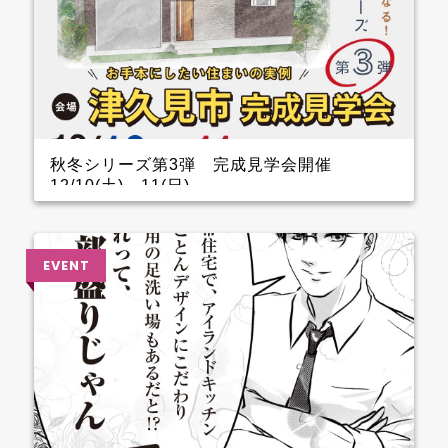
秋冬シリーズ第3弾 完成見学会開催
12/10(土)～11(日)
インナーガレージがある家 完成見学会のお知らせ
クレバリーホーム完成見学会！ 12月10日(土)11日
(日) ■会場：大分県津久見市 ご予約いただいた方に
は、現地地図をメールまたは郵送いたします。 ▼ ご
来場で人気のＬOGOSグッズをプレゼント！ ファイナ
ンスシャルプランナーによる資金計画のご相談も実
施。 お手本どころ！！ 玄関 玄関を上がってすぐのと
ころに手洗器を設置しているので、とても衛生的。 1.5
帖あるSCLは三輪車やベビーカーなどおける広さなの
でファミリー層に嬉しいです。 キッチン キッチン背
面のカップボードの横に造作カウンターを設けている