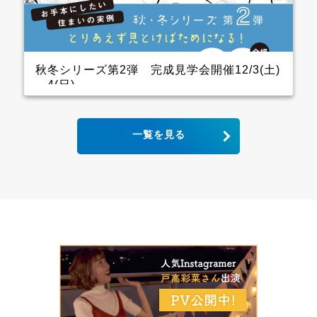
ので、キッチン用の家電を横一列にきれいに並べられ
ます。 パントリーも十分に幅をとっていて大容量の収
納が可能！ リビングから死角になるところに上手に配
置しています。 &ensp […]
秋冬シリーズ第2弾 完成見学会開催12/3(土)
～4(日)
2世帯住宅の完成見学会 クレバリーホーム完成見学
一覧を見る
会！ 12月3日(土)4日(日) ■会場：大分県大分市宮河内
ご予約いただいた方には、現地地図をメールまたは郵
送いたします。 ▼ ご来場で人気のＬOGOSグッズを
プレゼント！ ファイナンスシャルプランナーによる資
金計画のご相談も実施。 お手本どころ！！ キッチン
木目の下がり天井があるキッチンはデザインと収納力
にこだわり、憧れのアイランドキッチンに そして、背
面収納は通常W1800のところW2700にし、引き出しが
一列分多い仕様になっています ダイニング スタイリ
ッシュなキッチンから見えるダイニングにはＷ2600の
壁面収納があり 洗練された3枚引き違いの内装建具が
空間をひきしめてくれます インナーガレージ 家族の
趣味のバイクは専用のインナーガレージを設け、リビ