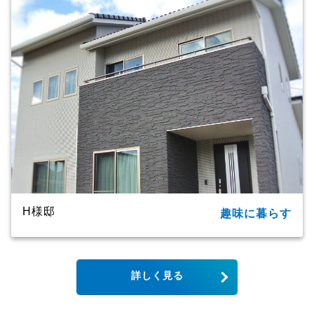
家族構成
2世帯
延床面積
91.09㎡（27.55坪）
商品名
ＣＸシリーズ
竣工年月
2020年
工法・構造
プレミアム・ハイブリッド工法
H様邸
趣味に暮らす
所在地
大分市
家族構成
単世帯
詳しく見る
延床面積
123.79㎡（37.44坪）
商品名
CXシリーズ