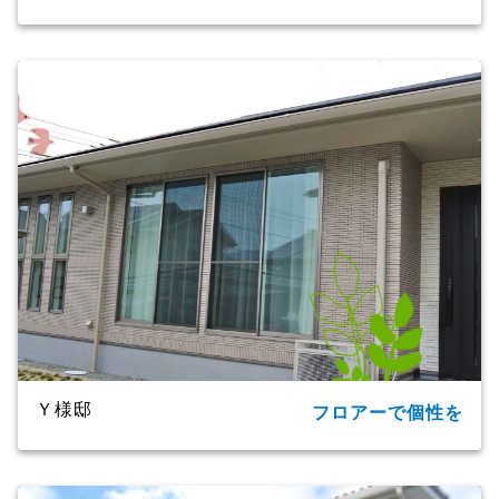
所在地
大分市
家族構成
単世帯
延床面積
124.20㎡(37.57坪)
商品名
CXシリーズ
竣工年月
2019年
工法・構造
プレミアム・ハイブリッド構法
Ｙ様邸
フロアーで個性を
所在地
大分市