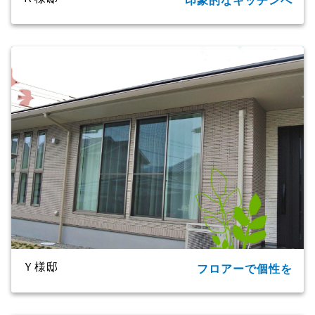
印象的なキッチンへ
所在地
大分市
家族構成
単世帯
延床面積
124.20㎡(37.57坪)
商品名
CXシリーズ
竣工年月
2019年
工法・構造
プレミアム・ハイブリッド構法
Ｙ様邸
フロアーで個性を
所在地
大分市