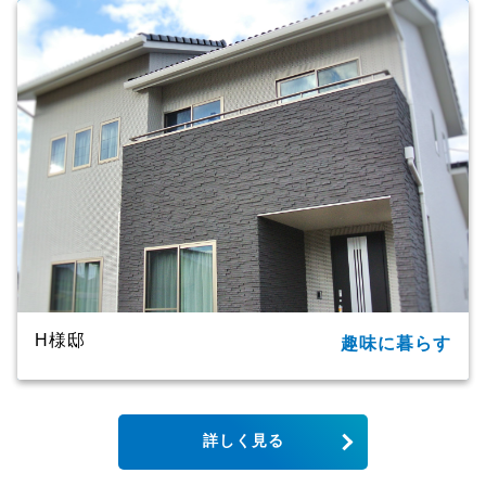
家族構成
2世帯
延床面積
91.09㎡（27.55坪）
商品名
ＣＸシリーズ
竣工年月
2020年
工法・構造
プレミアム・ハイブリッド工法
H様邸
趣味に暮らす
所在地
大分市
家族構成
単世帯
詳しく見る
延床面積
123.79㎡（37.44坪）
商品名
CXシリーズ