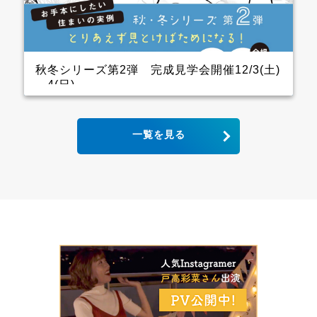
ので、キッチン用の家電を横一列にきれいに並べられ
ます。 パントリーも十分に幅をとっていて大容量の収
納が可能！ リビングから死角になるところに上手に配
置しています。 &ensp […]
秋冬シリーズ第2弾 完成見学会開催12/3(土)
～4(日)
2世帯住宅の完成見学会 クレバリーホーム完成見学
一覧を見る
会！ 12月3日(土)4日(日) ■会場：大分県大分市宮河内
ご予約いただいた方には、現地地図をメールまたは郵
送いたします。 ▼ ご来場で人気のＬOGOSグッズを
プレゼント！ ファイナンスシャルプランナーによる資
金計画のご相談も実施。 お手本どころ！！ キッチン
木目の下がり天井があるキッチンはデザインと収納力
にこだわり、憧れのアイランドキッチンに そして、背
面収納は通常W1800のところW2700にし、引き出しが
一列分多い仕様になっています ダイニング スタイリ
ッシュなキッチンから見えるダイニングにはＷ2600の
壁面収納があり 洗練された3枚引き違いの内装建具が
空間をひきしめてくれます インナーガレージ 家族の
趣味のバイクは専用のインナーガレージを設け、リビ