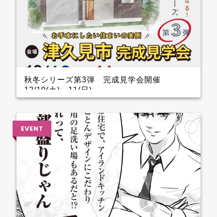
秋冬シリーズ第3弾 完成見学会開催
12/10(土)～11(日)
インナーガレージがある家 完成見学会のお知らせ
クレバリーホーム完成見学会！ 12月10日(土)11日
(日) ■会場：大分県津久見市 ご予約いただいた方に
は、現地地図をメールまたは郵送いたします。 ▼ ご
来場で人気のＬOGOSグッズをプレゼント！ ファイナ
ンスシャルプランナーによる資金計画のご相談も実
施。 お手本どころ！！ 玄関 玄関を上がってすぐのと
ころに手洗器を設置しているので、とても衛生的。 1.5
帖あるSCLは三輪車やベビーカーなどおける広さなの
でファミリー層に嬉しいです。 キッチン キッチン背
面のカップボードの横に造作カウンターを設けている