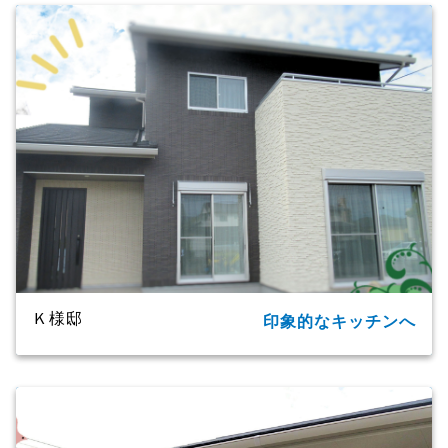
Ｋ様邸
印象的なキッチンへ
所在地
大分市
家族構成
単世帯
延床面積
124.20㎡(37.57坪)
商品名
CXシリーズ