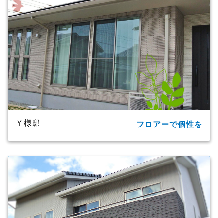
竣工年月
2019年
工法・構造
プレミアム・ハイブリッド構法
Ｙ様邸
フロアーで個性を
所在地
大分市
家族構成
2世帯
延床面積
91.09㎡（27.55坪）
商品名
ＣＸシリーズ
竣工年月
2020年
工法・構造
プレミアム・ハイブリッド工法