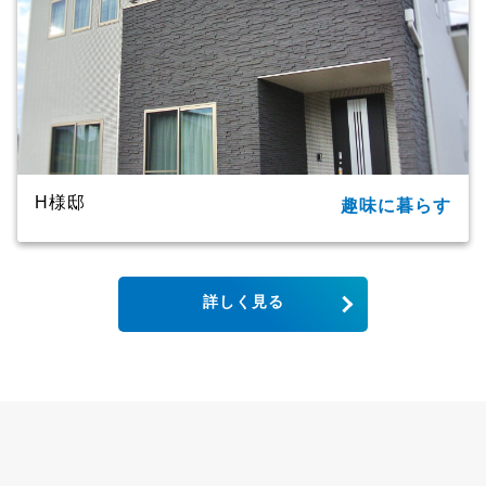
H様邸
趣味に暮らす
所在地
大分市
家族構成
単世帯
詳しく見る
延床面積
123.79㎡（37.44坪）
商品名
CXシリーズ
竣工年月
2019年
工法・構造
プレミアム・ハイブリッド構法