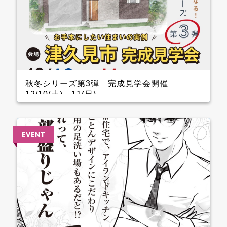
秋冬シリーズ第3弾 完成見学会開催
12/10(土)～11(日)
インナーガレージがある家 完成見学会のお知らせ
クレバリーホーム完成見学会！ 12月10日(土)11日
(日) ■会場：大分県津久見市 ご予約いただいた方に
は、現地地図をメールまたは郵送いたします。 ▼ ご
来場で人気のＬOGOSグッズをプレゼント！ ファイナ
ンスシャルプランナーによる資金計画のご相談も実
施。 お手本どころ！！ 玄関 玄関を上がってすぐのと
ころに手洗器を設置しているので、とても衛生的。 1.5
帖あるSCLは三輪車やベビーカーなどおける広さなの
でファミリー層に嬉しいです。 キッチン キッチン背
面のカップボードの横に造作カウンターを設けている