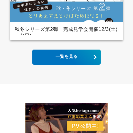
ので、キッチン用の家電を横一列にきれいに並べられ
ます。 パントリーも十分に幅をとっていて大容量の収
納が可能！ リビングから死角になるところに上手に配
置しています。 &ensp […]
秋冬シリーズ第2弾 完成見学会開催12/3(土)
～4(日)
2世帯住宅の完成見学会 クレバリーホーム完成見学
一覧を見る
会！ 12月3日(土)4日(日) ■会場：大分県大分市宮河内
ご予約いただいた方には、現地地図をメールまたは郵
送いたします。 ▼ ご来場で人気のＬOGOSグッズを
プレゼント！ ファイナンスシャルプランナーによる資
金計画のご相談も実施。 お手本どころ！！ キッチン
木目の下がり天井があるキッチンはデザインと収納力
にこだわり、憧れのアイランドキッチンに そして、背
面収納は通常W1800のところW2700にし、引き出しが
一列分多い仕様になっています ダイニング スタイリ
ッシュなキッチンから見えるダイニングにはＷ2600の
壁面収納があり 洗練された3枚引き違いの内装建具が
空間をひきしめてくれます インナーガレージ 家族の
趣味のバイクは専用のインナーガレージを設け、リビ