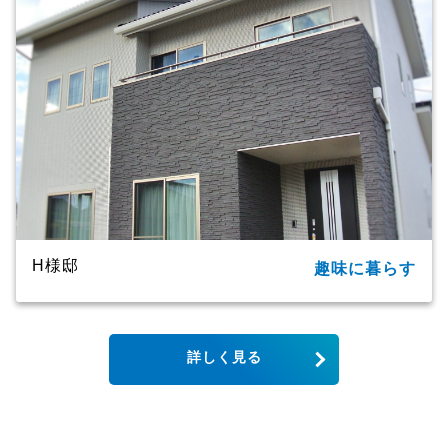
商品名
ＣＸシリーズ
竣工年月
2020年
工法・構造
プレミアム・ハイブリッド工法
H様邸
趣味に暮らす
所在地
大分市
家族構成
単世帯
詳しく見る
延床面積
123.79㎡（37.44坪）
商品名
CXシリーズ
竣工年月
2019年
工法・構造
プレミアム・ハイブリッド構法