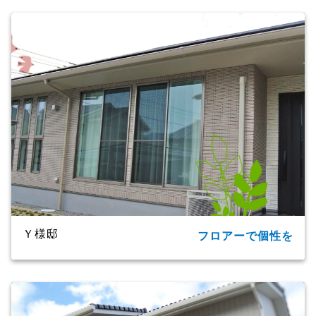
所在地
大分市
家族構成
単世帯
延床面積
124.20㎡(37.57坪)
商品名
CXシリーズ
竣工年月
2019年
工法・構造
プレミアム・ハイブリッド構法
Ｙ様邸
フロアーで個性を
所在地
大分市
家族構成
2世帯
延床面積
91.09㎡（27.55坪）