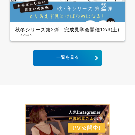
ので、キッチン用の家電を横一列にきれいに並べられ
ます。 パントリーも十分に幅をとっていて大容量の収
納が可能！ リビングから死角になるところに上手に配
置しています。 &ensp […]
秋冬シリーズ第2弾 完成見学会開催12/3(土)
～4(日)
2世帯住宅の完成見学会 クレバリーホーム完成見学
一覧を見る
会！ 12月3日(土)4日(日) ■会場：大分県大分市宮河内
ご予約いただいた方には、現地地図をメールまたは郵
送いたします。 ▼ ご来場で人気のＬOGOSグッズを
プレゼント！ ファイナンスシャルプランナーによる資
金計画のご相談も実施。 お手本どころ！！ キッチン
木目の下がり天井があるキッチンはデザインと収納力
にこだわり、憧れのアイランドキッチンに そして、背
面収納は通常W1800のところW2700にし、引き出しが
一列分多い仕様になっています ダイニング スタイリ
ッシュなキッチンから見えるダイニングにはＷ2600の
壁面収納があり 洗練された3枚引き違いの内装建具が
空間をひきしめてくれます インナーガレージ 家族の
趣味のバイクは専用のインナーガレージを設け、リビ