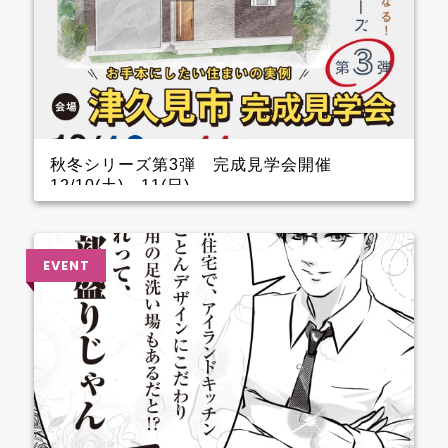
秋冬シリーズ第3弾 完成見学会開催
12/10(土)～11(日)
インナーガレージがある家 完成見学会のお知らせ
クレバリーホーム完成見学会！ 12月10日(土)11日
(日) ■会場：大分県津久見市 ご予約いただいた方に
は、現地地図をメールまたは郵送いたします。 ▼ ご
来場で人気のＬOGOSグッズをプレゼント！ ファイナ
ンスシャルプランナーによる資金計画のご相談も実
施。 お手本どころ！！ 玄関 玄関を上がってすぐのと
ころに手洗器を設置しているので、とても衛生的。 1.5
帖あるSCLは三輪車やベビーカーなどおける広さなの
でファミリー層に嬉しいです。 キッチン キッチン背
面のカップボードの横に造作カウンターを設けている