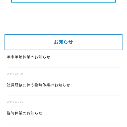
統計的なデータなど本人と識別することができない状
態で、開示・提供する場合
法令に基づき開示・提供を求められた場合
人の生命・身体または財産の保護に必要な場合であっ
て、ご本人の同意を得ることが困難な場合
クッキー（Cookie）の利用について
お知らせ
当サイトではクッキー（Cookie）を利用しておりま
す。クッキー（Cookie）を使用する目的はお客様が当
年末年始休業のお知らせ
サイトを再訪された際に便利にお使い頂くことを目的に
使用しており、お客様のプライバシーを侵害するもので
はありません。
2024 / 12 / 27
アクセスログについて
社員研修に伴う臨時休業のお知らせ
当社は、本サイト利用者の使用するIPアドレスを含むア
クセスログの記録と保管を行っています。
2024 / 11 / 01
本サイトで記録しているアクセスログは、アクセスの統
計的分析、当サービスのサーバーに問題が生じた場合の
臨時休業のお知らせ
診断以外の用途には使用していません。
統計分析結果は、利用者のアクセス傾向を把握し、今後