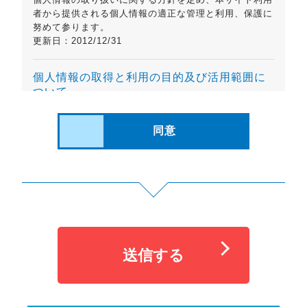
者から提供される個人情報の適正な管理と利用、保護に
努めて参ります。
更新日：2012/12/31
個人情報の取得と利用の目的及び活用範囲に
ついて
当サイトは、利用者の氏名、住所、年齢、電話番号、E
メールアドレス等の個人を特定できるような情報を取
同意
得・利用させていただく場合があります。当社はサイト
利用者から収集した個人を特定できるような情報につい
て、当社の活動範囲内において保存、活用、分析を行い
ます。また、個人が特定されない統計情報につきまして
は、今後、当サイトをよりよいものにしていくための検
討資料とさせていただきます。
個人を特定できるような情報について本人の同意を得ず
に第三者（業務パートナーを除く）に開示することは以
下に掲げる例外的な場合を除き、これを一切行いませ
ん。
ご本人の同意がある場合