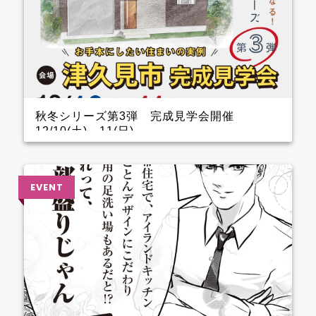
秋冬シリーズ第3弾 完成見学会開催
12/10(土)～11(日)
インナーガレージがある家 完成見学会のお知らせ
クレバリーホーム完成見学会！ 12月10日(土)11日
(日) ■会場：大分県津久見市 ご予約いただいた方に
は、現地地図をメールまたは郵送いたします。 ▼ ご
来場で人気のＬOGOSグッズをプレゼント！ ファイナ
ンスシャルプランナーによる資金計画のご相談も実
施。 お手本どころ！！ 玄関 玄関を上がってすぐのと
ころに手洗器を設置しているので、とても衛生的。 1.5
帖あるSCLは三輪車やベビーカーなどおける広さなの
でファミリー層に嬉しいです。 キッチン キッチン背
面のカップボードの横に造作カウンターを設けている