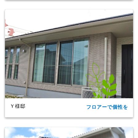
所在地
大分市
家族構成
単世帯
延床面積
124.20㎡(37.57坪)
商品名
CXシリーズ
竣工年月
2019年
工法・構造
プレミアム・ハイブリッド構法
Ｙ様邸
フロアーで個性を
所在地
大分市
家族構成
2世帯