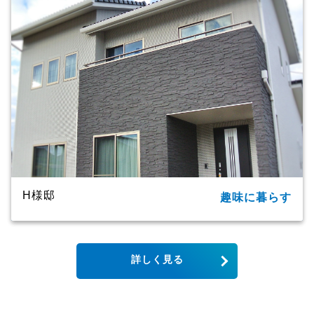
延床面積
91.09㎡（27.55坪）
商品名
ＣＸシリーズ
竣工年月
2020年
工法・構造
プレミアム・ハイブリッド工法
H様邸
趣味に暮らす
所在地
大分市
家族構成
単世帯
詳しく見る
延床面積
123.79㎡（37.44坪）
商品名
CXシリーズ
竣工年月
2019年