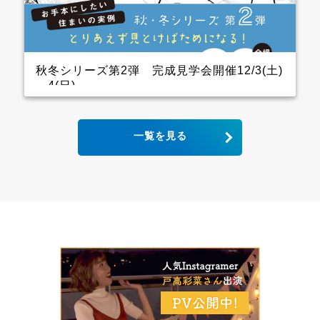
ので、キッチン用の家電を横一列にきれいに並べられ
ます。 パントリーも十分に幅をとっていて大容量の収
納が可能！ リビングから死角になるところに上手に配
置しています。 &ensp […]
秋冬シリーズ第2弾 完成見学会開催12/3(土)
～4(日)
2世帯住宅の完成見学会 クレバリーホーム完成見学
一覧を見る
会！ 12月3日(土)4日(日) ■会場：大分県大分市宮河内
ご予約いただいた方には、現地地図をメールまたは郵
送いたします。 ▼ ご来場で人気のＬOGOSグッズを
プレゼント！ ファイナンスシャルプランナーによる資
金計画のご相談も実施。 お手本どころ！！ キッチン
木目の下がり天井があるキッチンはデザインと収納力
にこだわり、憧れのアイランドキッチンに そして、背
面収納は通常W1800のところW2700にし、引き出しが
一列分多い仕様になっています ダイニング スタイリ
ッシュなキッチンから見えるダイニングにはＷ2600の
壁面収納があり 洗練された3枚引き違いの内装建具が
空間をひきしめてくれます インナーガレージ 家族の
趣味のバイクは専用のインナーガレージを設け、リビ