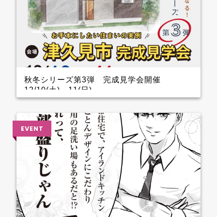
秋冬シリーズ第3弾 完成見学会開催
12/10(土)～11(日)
インナーガレージがある家 完成見学会のお知らせ
クレバリーホーム完成見学会！ 12月10日(土)11日
(日) ■会場：大分県津久見市 ご予約いただいた方に
は、現地地図をメールまたは郵送いたします。 ▼ ご
来場で人気のＬOGOSグッズをプレゼント！ ファイナ
ンスシャルプランナーによる資金計画のご相談も実
施。 お手本どころ！！ 玄関 玄関を上がってすぐのと
ころに手洗器を設置しているので、とても衛生的。 1.5
帖あるSCLは三輪車やベビーカーなどおける広さなの
でファミリー層に嬉しいです。 キッチン キッチン背
面のカップボードの横に造作カウンターを設けている