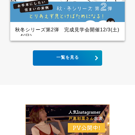
ので、キッチン用の家電を横一列にきれいに並べられ
ます。 パントリーも十分に幅をとっていて大容量の収
納が可能！ リビングから死角になるところに上手に配
置しています。 &ensp […]
秋冬シリーズ第2弾 完成見学会開催12/3(土)
～4(日)
2世帯住宅の完成見学会 クレバリーホーム完成見学
一覧を見る
会！ 12月3日(土)4日(日) ■会場：大分県大分市宮河内
ご予約いただいた方には、現地地図をメールまたは郵
送いたします。 ▼ ご来場で人気のＬOGOSグッズを
プレゼント！ ファイナンスシャルプランナーによる資
金計画のご相談も実施。 お手本どころ！！ キッチン
木目の下がり天井があるキッチンはデザインと収納力
にこだわり、憧れのアイランドキッチンに そして、背
面収納は通常W1800のところW2700にし、引き出しが
一列分多い仕様になっています ダイニング スタイリ
ッシュなキッチンから見えるダイニングにはＷ2600の
壁面収納があり 洗練された3枚引き違いの内装建具が
空間をひきしめてくれます インナーガレージ 家族の
趣味のバイクは専用のインナーガレージを設け、リビ