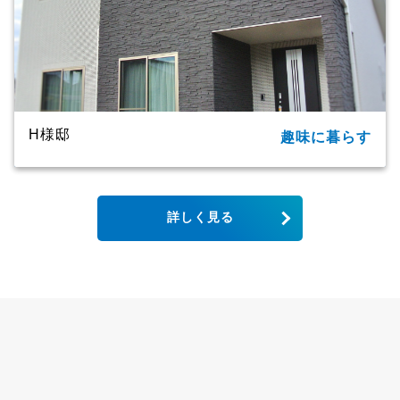
H様邸
趣味に暮らす
所在地
大分市
家族構成
単世帯
詳しく見る
延床面積
123.79㎡（37.44坪）
商品名
CXシリーズ
竣工年月
2019年
工法・構造
プレミアム・ハイブリッド構法