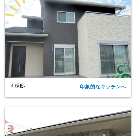
Ｋ様邸
印象的なキッチンへ
所在地
大分市
家族構成
単世帯
延床面積
124.20㎡(37.57坪)
商品名
CXシリーズ
竣工年月
2019年