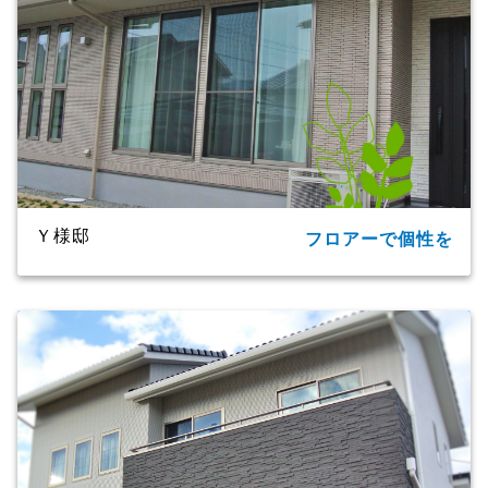
工法・構造
プレミアム・ハイブリッド構法
Ｙ様邸
フロアーで個性を
所在地
大分市
家族構成
2世帯
延床面積
91.09㎡（27.55坪）
商品名
ＣＸシリーズ
竣工年月
2020年
工法・構造
プレミアム・ハイブリッド工法