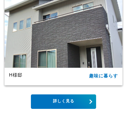
商品名
ＣＸシリーズ
竣工年月
2020年
工法・構造
プレミアム・ハイブリッド工法
H様邸
趣味に暮らす
所在地
大分市
家族構成
単世帯
詳しく見る
延床面積
123.79㎡（37.44坪）
商品名
CXシリーズ
竣工年月
2019年
工法・構造
プレミアム・ハイブリッド構法