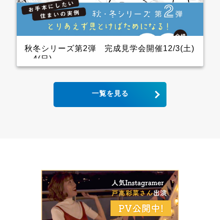
ので、キッチン用の家電を横一列にきれいに並べられ
ます。 パントリーも十分に幅をとっていて大容量の収
納が可能！ リビングから死角になるところに上手に配
置しています。 &ensp […]
秋冬シリーズ第2弾 完成見学会開催12/3(土)
～4(日)
2世帯住宅の完成見学会 クレバリーホーム完成見学
一覧を見る
会！ 12月3日(土)4日(日) ■会場：大分県大分市宮河内
ご予約いただいた方には、現地地図をメールまたは郵
送いたします。 ▼ ご来場で人気のＬOGOSグッズを
プレゼント！ ファイナンスシャルプランナーによる資
金計画のご相談も実施。 お手本どころ！！ キッチン
木目の下がり天井があるキッチンはデザインと収納力
にこだわり、憧れのアイランドキッチンに そして、背
面収納は通常W1800のところW2700にし、引き出しが
一列分多い仕様になっています ダイニング スタイリ
ッシュなキッチンから見えるダイニングにはＷ2600の
壁面収納があり 洗練された3枚引き違いの内装建具が
空間をひきしめてくれます インナーガレージ 家族の
趣味のバイクは専用のインナーガレージを設け、リビ