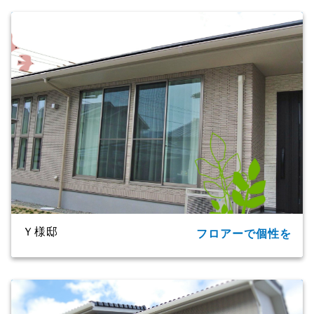
所在地
大分市
家族構成
単世帯
延床面積
124.20㎡(37.57坪)
商品名
CXシリーズ
竣工年月
2019年
工法・構造
プレミアム・ハイブリッド構法
Ｙ様邸
フロアーで個性を
所在地
大分市
家族構成
2世帯
延床面積
91.09㎡（27.55坪）