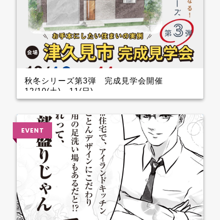
秋冬シリーズ第3弾 完成見学会開催
12/10(土)～11(日)
インナーガレージがある家 完成見学会のお知らせ
クレバリーホーム完成見学会！ 12月10日(土)11日
(日) ■会場：大分県津久見市 ご予約いただいた方に
は、現地地図をメールまたは郵送いたします。 ▼ ご
来場で人気のＬOGOSグッズをプレゼント！ ファイナ
ンスシャルプランナーによる資金計画のご相談も実
施。 お手本どころ！！ 玄関 玄関を上がってすぐのと
ころに手洗器を設置しているので、とても衛生的。 1.5
帖あるSCLは三輪車やベビーカーなどおける広さなの
でファミリー層に嬉しいです。 キッチン キッチン背
面のカップボードの横に造作カウンターを設けている