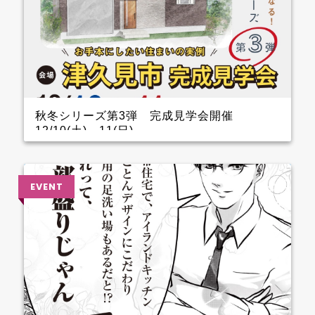
秋冬シリーズ第3弾 完成見学会開催
12/10(土)～11(日)
インナーガレージがある家 完成見学会のお知らせ
クレバリーホーム完成見学会！ 12月10日(土)11日
(日) ■会場：大分県津久見市 ご予約いただいた方に
は、現地地図をメールまたは郵送いたします。 ▼ ご
来場で人気のＬOGOSグッズをプレゼント！ ファイナ
ンスシャルプランナーによる資金計画のご相談も実
施。 お手本どころ！！ 玄関 玄関を上がってすぐのと
ころに手洗器を設置しているので、とても衛生的。 1.5
帖あるSCLは三輪車やベビーカーなどおける広さなの
でファミリー層に嬉しいです。 キッチン キッチン背
面のカップボードの横に造作カウンターを設けている