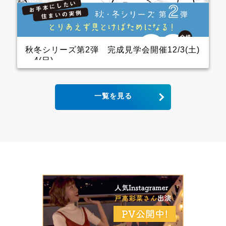
ので、キッチン用の家電を横一列にきれいに並べられ
ます。 パントリーも十分に幅をとっていて大容量の収
納が可能！ リビングから死角になるところに上手に配
置しています。 &ensp […]
秋冬シリーズ第2弾 完成見学会開催12/3(土)
～4(日)
2世帯住宅の完成見学会 クレバリーホーム完成見学
一覧を見る
会！ 12月3日(土)4日(日) ■会場：大分県大分市宮河内
ご予約いただいた方には、現地地図をメールまたは郵
送いたします。 ▼ ご来場で人気のＬOGOSグッズを
プレゼント！ ファイナンスシャルプランナーによる資
金計画のご相談も実施。 お手本どころ！！ キッチン
木目の下がり天井があるキッチンはデザインと収納力
にこだわり、憧れのアイランドキッチンに そして、背
面収納は通常W1800のところW2700にし、引き出しが
一列分多い仕様になっています ダイニング スタイリ
ッシュなキッチンから見えるダイニングにはＷ2600の
壁面収納があり 洗練された3枚引き違いの内装建具が
空間をひきしめてくれます インナーガレージ 家族の
趣味のバイクは専用のインナーガレージを設け、リビ