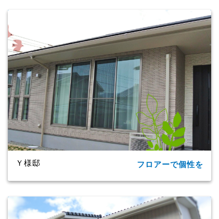
所在地
大分市
家族構成
単世帯
延床面積
124.20㎡(37.57坪)
商品名
CXシリーズ
竣工年月
2019年
工法・構造
プレミアム・ハイブリッド構法
Ｙ様邸
フロアーで個性を
所在地
大分市
家族構成
2世帯
延床面積
91.09㎡（27.55坪）