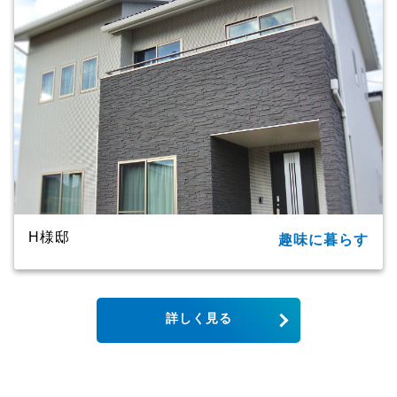
商品名
ＣＸシリーズ
竣工年月
2020年
工法・構造
プレミアム・ハイブリッド工法
H様邸
趣味に暮らす
所在地
大分市
家族構成
単世帯
詳しく見る
延床面積
123.79㎡（37.44坪）
商品名
CXシリーズ
竣工年月
2019年
工法・構造
プレミアム・ハイブリッド構法