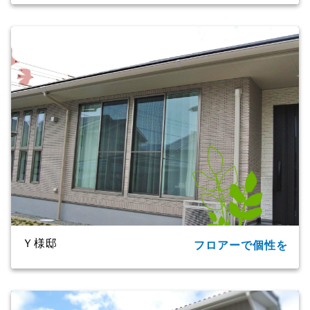
所在地
大分市
家族構成
単世帯
延床面積
124.20㎡(37.57坪)
商品名
CXシリーズ
竣工年月
2019年
工法・構造
プレミアム・ハイブリッド構法
Ｙ様邸
フロアーで個性を
所在地
大分市
家族構成
2世帯