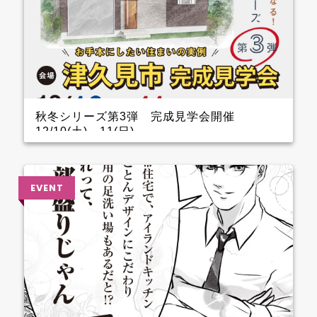
秋冬シリーズ第3弾 完成見学会開催
12/10(土)～11(日)
インナーガレージがある家 完成見学会のお知らせ
クレバリーホーム完成見学会！ 12月10日(土)11日
(日) ■会場：大分県津久見市 ご予約いただいた方に
は、現地地図をメールまたは郵送いたします。 ▼ ご
来場で人気のＬOGOSグッズをプレゼント！ ファイナ
ンスシャルプランナーによる資金計画のご相談も実
施。 お手本どころ！！ 玄関 玄関を上がってすぐのと
ころに手洗器を設置しているので、とても衛生的。 1.5
帖あるSCLは三輪車やベビーカーなどおける広さなの
でファミリー層に嬉しいです。 キッチン キッチン背
面のカップボードの横に造作カウンターを設けている