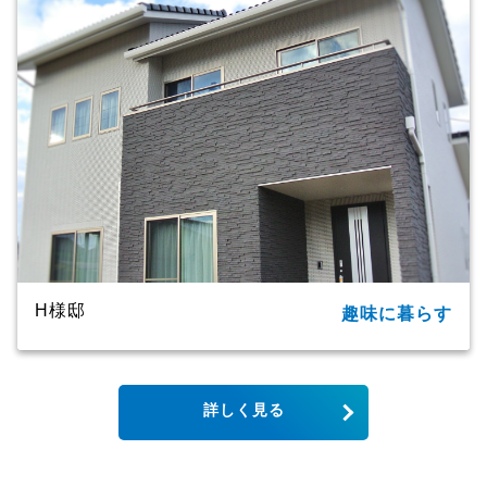
延床面積
91.09㎡（27.55坪）
商品名
ＣＸシリーズ
竣工年月
2020年
工法・構造
プレミアム・ハイブリッド工法
H様邸
趣味に暮らす
所在地
大分市
家族構成
単世帯
詳しく見る
延床面積
123.79㎡（37.44坪）
商品名
CXシリーズ
竣工年月
2019年