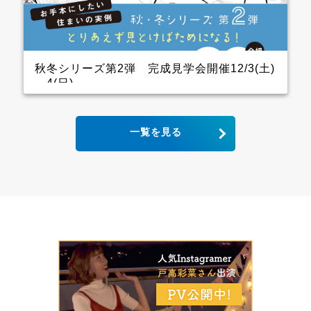
ので、キッチン用の家電を横一列にきれいに並べられ
ます。 パントリーも十分に幅をとっていて大容量の収
納が可能！ リビングから死角になるところに上手に配
置しています。 &ensp […]
秋冬シリーズ第2弾 完成見学会開催12/3(土)
～4(日)
2世帯住宅の完成見学会 クレバリーホーム完成見学
一覧を見る
会！ 12月3日(土)4日(日) ■会場：大分県大分市宮河内
ご予約いただいた方には、現地地図をメールまたは郵
送いたします。 ▼ ご来場で人気のＬOGOSグッズを
プレゼント！ ファイナンスシャルプランナーによる資
金計画のご相談も実施。 お手本どころ！！ キッチン
木目の下がり天井があるキッチンはデザインと収納力
にこだわり、憧れのアイランドキッチンに そして、背
面収納は通常W1800のところW2700にし、引き出しが
一列分多い仕様になっています ダイニング スタイリ
ッシュなキッチンから見えるダイニングにはＷ2600の
壁面収納があり 洗練された3枚引き違いの内装建具が
空間をひきしめてくれます インナーガレージ 家族の
趣味のバイクは専用のインナーガレージを設け、リビ