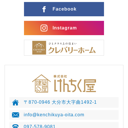
Facebook
Instagram
〒870-0946 大分市大字曲1492-1
info@kenchikuya-oita.com
097-578-9081